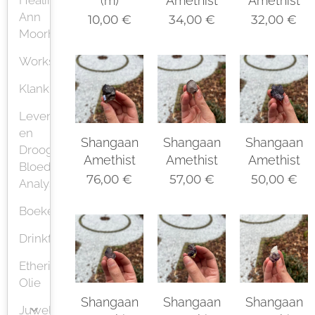
Healing
(m)
Amethist
Amethist
Ann
10,00
€
34,00
€
32,00
€
Moorhem
Workshops
Klank
Leven
en
Shangaan
Shangaan
Shangaan
Droog
Amethist
Amethist
Amethist
Bloed
76,00
€
57,00
€
50,00
€
Analyse
Boeken
Drinkflessen
Etherische
Olie
Shangaan
Shangaan
Shangaan
Juwelen