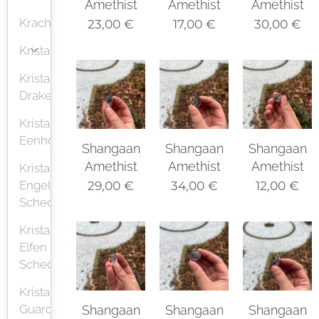
Amethist
Amethist
Amethist
Krachtvoorwerp
23,00
€
17,00
€
30,00
€
Kristallen
Kristallen
Drakenschedels
Kristallen
Eenhoorn
Shangaan
Shangaan
Shangaan
Amethist
Amethist
Amethist
Kristallen
Engelen
29,00
€
34,00
€
12,00
€
Schedel
Kristallen
Elfen
Schedel
Kristallen
Guardian
Shangaan
Shangaan
Shangaan