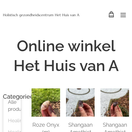
Holistisch gezondheidscentrum Het Huis van A
Online winkel
Het Huis van A
Categorieën
Alle
producten
Healing
Roze Onyx
Shangaan
Shangaan