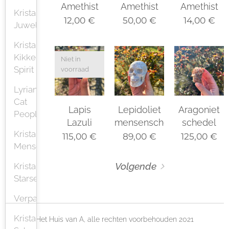
Amethist
Amethist
Amethist
Kristallen
12,00
€
50,00
€
14,00
€
Juwelen
Kristallen
Kikker
Niet in
Spirit
voorraad
Lyrian
Cat
Lapis
Lepidoliet
Aragoniet
People
Lazuli
mensenschedel
schedel
Kristallen
115,00
€
89,00
€
125,00
€
Mensenschedel
Volgende
Kristallen
Starseed
Verpakking
Kristallen
Het Huis van A, alle rechten voorbehouden 2021