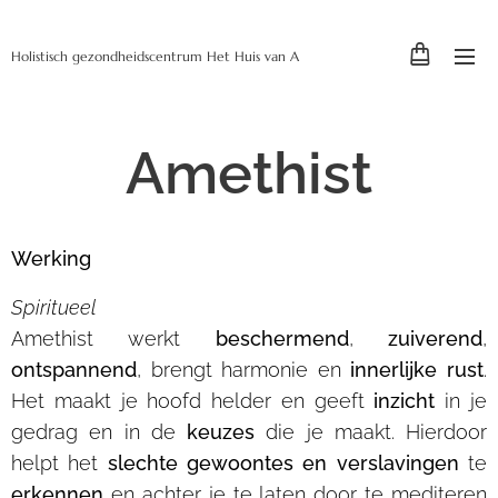
Holistisch gezondheidscentrum Het Huis van A
Amethist
Werking
Spiritueel
Amethist werkt
beschermend
,
zuiverend
,
ontspannend
, brengt harmonie en
innerlijke rust
.
Het maakt je hoofd helder en geeft
inzicht
in je
gedrag en in de
keuzes
die je maakt. Hierdoor
helpt het
slechte gewoontes en verslavingen
te
erkennen
en achter je te laten door te mediteren