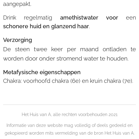
aangepakt.
Drink regelmatig
amethistwater voor
een
schonere huid en glanzend haar
.
Verzorging
De steen twee keer per maand ontladen te
worden door onder stromend water te houden.
Metafysische eigenschappen
Chakra: voorhoofd chakra (6e) en kruin chakra (7e).
Het Huis van A, alle rechten voorbehouden 2021
Informatie van deze website mag volledig of deels gedeeld en
gekopieerd worden mits vermelding van de bron Het Huis van A.