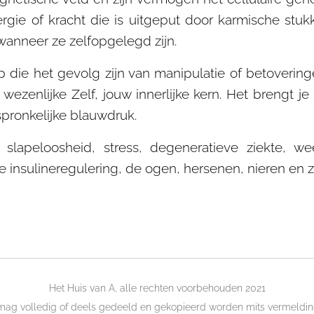
rgie of kracht die is uitgeput door karmische stu
wanneer ze zelfopgelegd zijn.
 die het gevolg zijn van manipulatie of betoveringe
wezenlijke Zelf, jouw innerlijke kern. Het brengt je
rspronkelijke blauwdruk.
slapeloosheid, stress, degeneratieve ziekte, wee
de insulineregulering, de ogen, hersenen, nieren en
Het Huis van A, alle rechten voorbehouden 2021
 mag volledig of deels gedeeld en gekopieerd worden mits vermelding