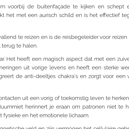
 voorbij de buitenfaçade te kijken en schept ee
kt het met een aurisch schild en is het effectief 
llend te reizen en is de reisbegeleider voor reiz
 terug te halen.
. Het heeft een magisch aspect dat met een zuivere
nneringen uit vorige levens en heeft een sterke 
egreert de anti-deeltjes chakra's en zorgt voor een
tacten uit een vorig of toekomstig leven te herke
Nuummiet herinnert je eraan om patronen niet te 
het fysieke en het emotionele lichaam.
agnetische veld en zijn vermogen het cellulaire g