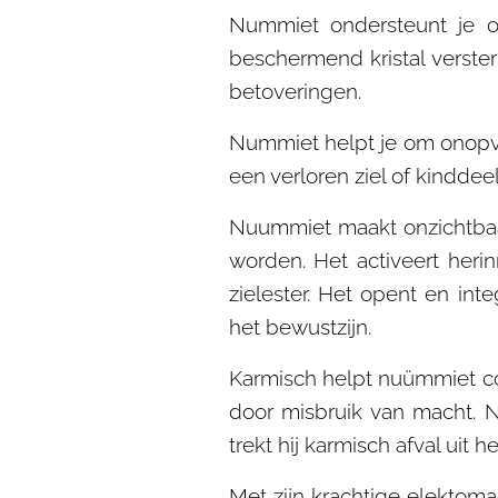
Nummiet ondersteunt je om
beschermend kristal verster
betoveringen.
Nummiet helpt je om onopva
een verloren ziel of kinddeel
Nuummiet maakt onzichtbaar
worden. Het activeert heri
zielester. Het opent en int
het bewustzijn.
Karmisch helpt nuümmiet con
door misbruik van macht. 
trekt hij karmisch afval uit 
Met zijn krachtige elektom