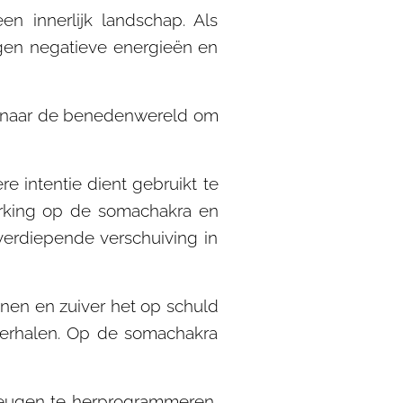
n innerlijk landschap. Als
tegen negatieve energieën en
en naar de benedenwereld om
 intentie dient gebruikt te
werking op de somachakra en
 verdiepende verschuiving in
nnen en zuiver het op schuld
herhalen. Op de somachakra
eheugen te herprogrammeren,