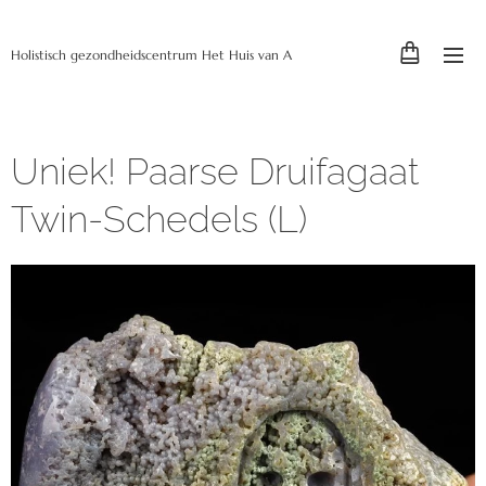
Holistisch gezondheidscentrum Het Huis van A
Uniek! Paarse Druifagaat
Twin-Schedels (L)