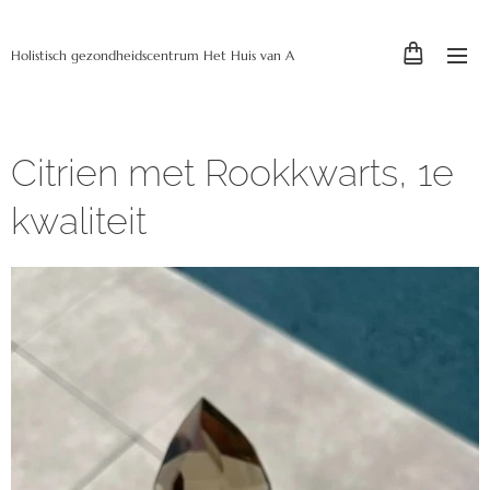
Holistisch gezondheidscentrum Het Huis van A
Citrien met Rookkwarts, 1e
kwaliteit