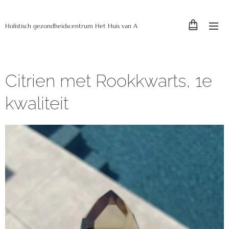
Holistisch gezondheidscentrum Het Huis van A
Citrien met Rookkwarts, 1e
kwaliteit