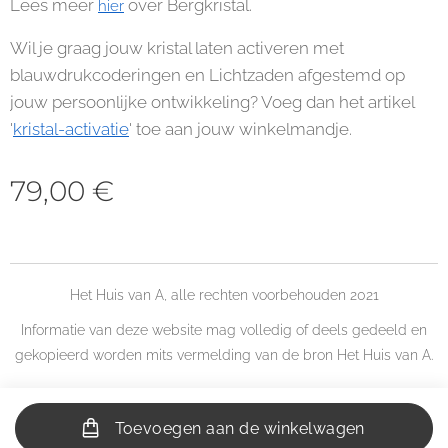
Lees meer
over Bergkristal.
hier
Wil je graag jouw kristal laten activeren met
blauwdrukcoderingen en Lichtzaden afgestemd op
jouw persoonlijke ontwikkeling? Voeg dan het artikel
'
kristal-activatie
' toe aan jouw winkelmandje.
79,00
€
Het Huis van A, alle rechten voorbehouden 2021
Informatie van deze website mag volledig of deels gedeeld en
gekopieerd worden mits vermelding van de bron Het Huis van A.
Toevoegen aan de winkelwagen