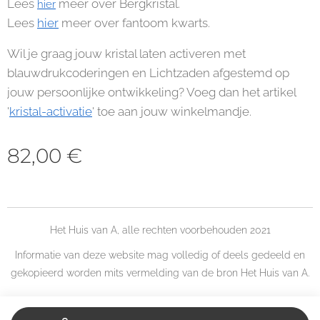
Lees
meer over Bergkristal.
hier
Lees
hier
meer over fantoom kwarts.
Wil je graag jouw kristal laten activeren met
blauwdrukcoderingen en Lichtzaden afgestemd op
jouw persoonlijke ontwikkeling? Voeg dan het artikel
'
kristal-activatie
' toe aan jouw winkelmandje.
82,00
€
Het Huis van A, alle rechten voorbehouden 2021
Informatie van deze website mag volledig of deels gedeeld en
gekopieerd worden mits vermelding van de bron Het Huis van A.