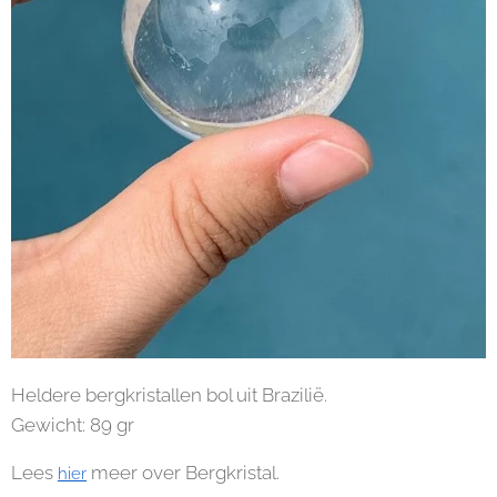
Heldere bergkristallen bol uit Brazilië.
Gewicht: 89 gr
Lees
meer over Bergkristal.
hier