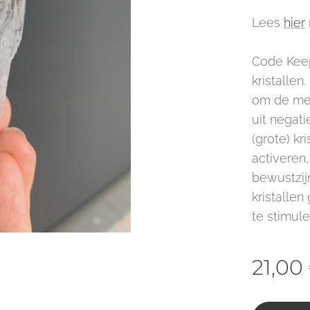
Lees
hier
Code Keep
kristallen
om de me
uit negat
(grote) kri
activeren
bewustzij
kristalle
te stimule
21,00