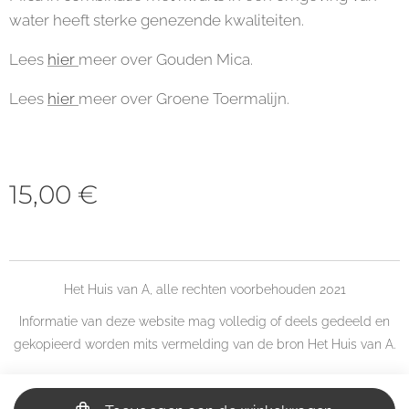
water heeft sterke genezende kwaliteiten.
Lees
hier
meer over Gouden Mica.
Lees
hier
meer over Groene Toermalijn.
15,00
€
Het Huis van A, alle rechten voorbehouden 2021
Informatie van deze website mag volledig of deels gedeeld en
gekopieerd worden mits vermelding van de bron Het Huis van A.