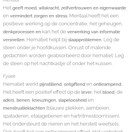
Het
geeft moed, wilskracht, zelfvertrouwen en eigenwaarde
en
. Mentaal heeft het een
vermindert zorgen en stress
positieve werking op de concentratie, het geheugen,
kan het de
denkprocessen
en
verwerking van informatie
. Hematiet helpt bij
. Leg de
versnellen
slaapproblemen
steen onder je hoofdkussen. Onrust of malende
gedachten worden geabsorbeerd door hematiet. Leg
de steen op het nachtkastje of onder het kussen.
Fysiek
Hematiet werkt
,
en
.
pijnstillend
ontgiftend
ontkrampend
Het heeft een positief effect op de
, het
, de
lever
bloed
,
,
,
en
aders
benen
kneuzingen
slapeloosheid
(blauwe plekken, aambeien,
menstruatieklachten
spataderen, etalagebenen en hartritmestoornissen).
Het ondersteunt de nieren en het herstelt weefsels.
Ook heeft het een ontkrampend effect. Het verbetert