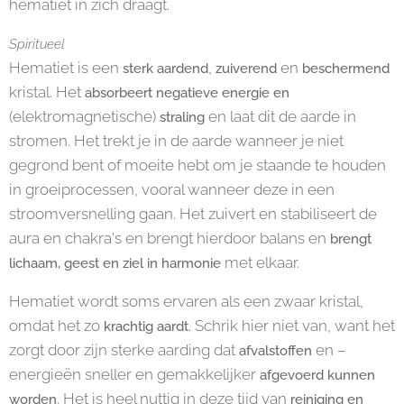
hematiet in zich draagt.
Spiritueel
Hematiet is een
,
en
sterk aardend
zuiverend
beschermend
kristal. Het
absorbeert negatieve energie
en
(elektromagnetische)
en laat dit de aarde in
straling
stromen. Het trekt je in de aarde wanneer je niet
gegrond bent of moeite hebt om je staande te houden
in groeiprocessen, vooral wanneer deze in een
stroomversnelling gaan. Het zuivert en stabiliseert de
aura en chakra's en brengt hierdoor balans en
brengt
met elkaar.
lichaam, geest en ziel in harmonie
Hematiet wordt soms ervaren als een zwaar kristal,
omdat het zo
. Schrik hier niet van, want het
krachtig aardt
zorgt door zijn sterke aarding dat
en –
afvalstoffen
energieën sneller en gemakkelijker
afgevoerd kunnen
. Het is heel nuttig in deze tijd van
worden
reiniging en