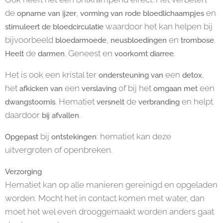
de
,
en
opname van ijzer
vorming van rode bloedlichaampjes
waardoor het kan helpen bij
stimuleert de bloedcirculatie
bijvoorbeeld
,
en
.
bloedarmoede
neusbloedingen
trombose
de
. Geneest en
.
Heelt
darmen
voorkomt diarree
Het is ook een kristal ter
een
,
ondersteuning van
detox
het
een
of bij het
een
afkicken van
verslaving
omgaan met
. Hematiet
de
en helpt
dwangstoornis
versnelt
verbranding
daardoor
.
bij afvallen
bij
: hematiet kan deze
Opgepast
ontstekingen
uitvergroten of openbreken.
Verzorging
Hematiet kan op alle manieren gereinigd en opgeladen
worden. Mocht het in contact komen met water, dan
moet het wel even drooggemaakt worden anders gaat