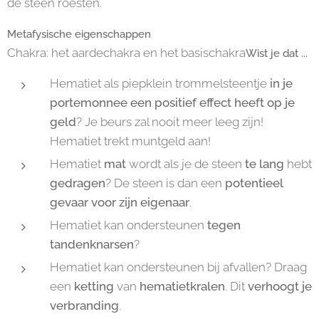
de steen roesten.
Metafysische eigenschappen
Chakra: het aardechakra en het basischakra
Wist je dat ...
Hematiet als piepklein trommelsteentje
in je
portemonnee een positief effect heeft op je
geld
? Je beurs zal nooit meer leeg zijn!
Hematiet trekt muntgeld aan!
Hematiet
mat
wordt als je de steen
te lang
hebt
gedragen
? De steen is dan een
potentieel
gevaar voor zijn eigenaar
.
Hematiet kan ondersteunen
tegen
tandenknarsen
?
Hematiet kan ondersteunen bij afvallen? Draag
een
ketting
van
hematietkralen
. Dit
verhoogt
je
verbranding
.