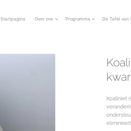
Startpagina
Over ons
Programma
De Tafel van 
Koal
kwart
Koaliniet 
veranderi
ondersteu
elimineer