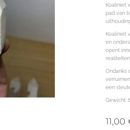
Koaliniet 
pad van b
uithoudin
Koaliniet
en onders
opent inn
realiteite
Ondanks de
verruimen
een sleute
Gewicht: 
11,00