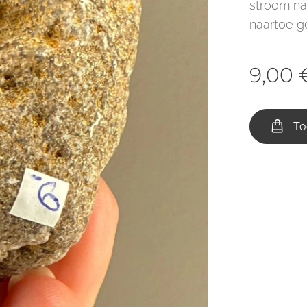
stroom naa
naartoe g
9,00
To