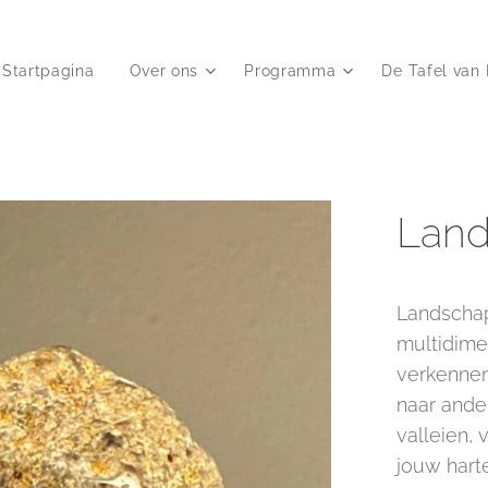
Startpagina
Over ons
Programma
De Tafel van 
Land
Landschap
multidime
verkennen
naar ande
valleien,
jouw hart