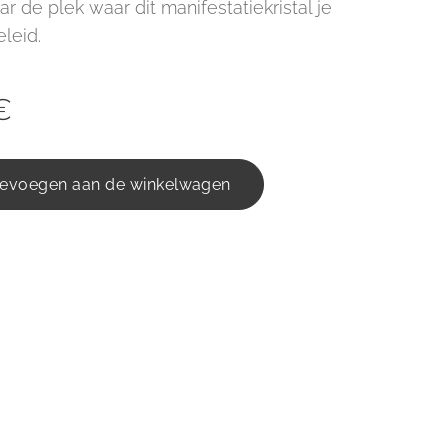
r de plek waar dit manifestatiekristal je
eleid.
€
evoegen aan de winkelwagen