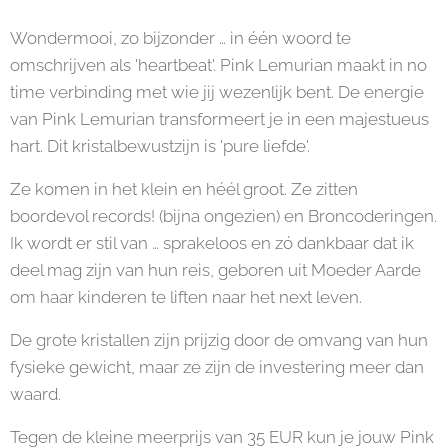
Wondermooi, zo bijzonder … in één woord te
omschrijven als 'heartbeat'. Pink Lemurian maakt in no
time verbinding met wie jij wezenlijk bent. De energie
van Pink Lemurian transformeert je in een majestueus
hart. Dit kristalbewustzijn is 'pure liefde'.
Ze komen in het klein en héél groot. Ze zitten
boordevol records! (bijna ongezien) en Broncoderingen.
Ik wordt er stil van … sprakeloos en zó dankbaar dat ik
deel mag zijn van hun reis, geboren uit Moeder Aarde
om haar kinderen te liften naar het next leven.
De grote kristallen zijn prijzig door de omvang van hun
fysieke gewicht, maar ze zijn de investering meer dan
waard.
Tegen de kleine meerprijs van 35 EUR kun je jouw Pink