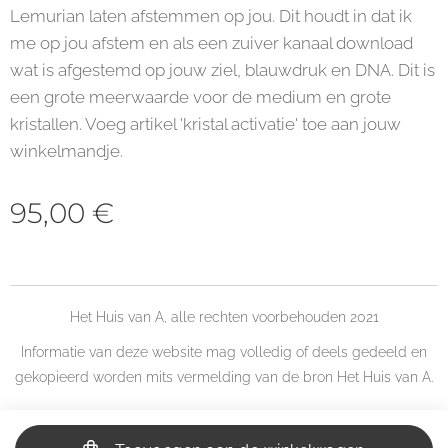
Lemurian laten afstemmen op jou. Dit houdt in dat ik
me op jou afstem en als een zuiver kanaal download
wat is afgestemd op jouw ziel, blauwdruk en DNA. Dit is
een grote meerwaarde voor de medium en grote
kristallen. Voeg artikel 'kristal activatie' toe aan jouw
winkelmandje.
95,00
€
Het Huis van A, alle rechten voorbehouden 2021
Informatie van deze website mag volledig of deels gedeeld en
gekopieerd worden mits vermelding van de bron Het Huis van A.