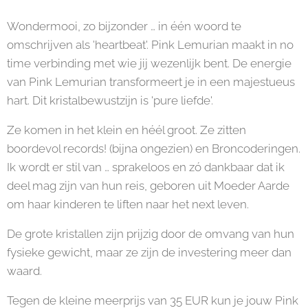
Wondermooi, zo bijzonder … in één woord te
omschrijven als 'heartbeat'. Pink Lemurian maakt in no
time verbinding met wie jij wezenlijk bent. De energie
van Pink Lemurian transformeert je in een majestueus
hart. Dit kristalbewustzijn is 'pure liefde'.
Ze komen in het klein en héél groot. Ze zitten
boordevol records! (bijna ongezien) en Broncoderingen.
Ik wordt er stil van … sprakeloos en zó dankbaar dat ik
deel mag zijn van hun reis, geboren uit Moeder Aarde
om haar kinderen te liften naar het next leven.
De grote kristallen zijn prijzig door de omvang van hun
fysieke gewicht, maar ze zijn de investering meer dan
waard.
Tegen de kleine meerprijs van 35 EUR kun je jouw Pink