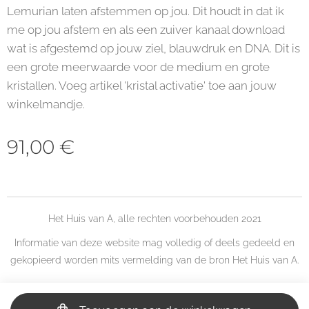
Lemurian laten afstemmen op jou. Dit houdt in dat ik
me op jou afstem en als een zuiver kanaal download
wat is afgestemd op jouw ziel, blauwdruk en DNA. Dit is
een grote meerwaarde voor de medium en grote
kristallen. Voeg artikel 'kristal activatie' toe aan jouw
winkelmandje.
91,00
€
Het Huis van A, alle rechten voorbehouden 2021
Informatie van deze website mag volledig of deels gedeeld en
gekopieerd worden mits vermelding van de bron Het Huis van A.