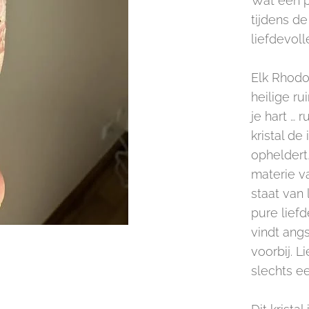
Wat een p
tijdens d
liefdevolle
Elk Rhodon
heilige ru
je hart … 
kristal de
opheldert,
materie v
staat van
pure liefd
vindt ang
voorbij. L
slechts e