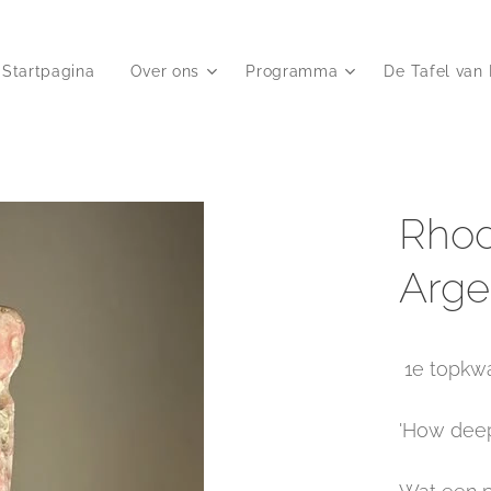
Startpagina
Over ons
Programma
De Tafel van 
Rhod
Arge
1e topkwa
'How deep