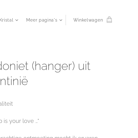
Kristal
Meer pagina's
Winkelwagen
oniet (hanger) uit
ntinië
liteit
 is your love …"