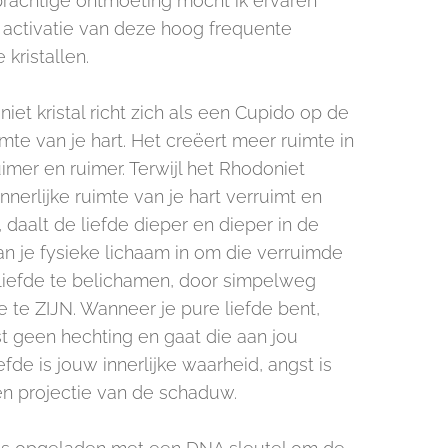
rachtige ontmoeting mocht ik ervaren
e activatie van deze hoog frequente
 kristallen.
iet kristal richt zich als een Cupido op de
imte van je hart. Het creëert meer ruimte in
ruimer en ruimer. Terwijl het Rhodoniet
 innerlijke ruimte van je hart verruimt en
 daalt de liefde dieper en dieper in de
an je fysieke lichaam in om die verruimde
 liefde te belichamen, door simpelweg
e te ZIJN. Wanneer je pure liefde bent,
st geen hechting en gaat die aan jou
iefde is jouw innerlijke waarheid, angst is
en projectie van de schaduw.