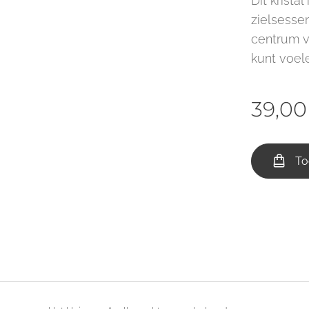
Dit krist
zielsessen
centrum v
kunt voel
39,00
To