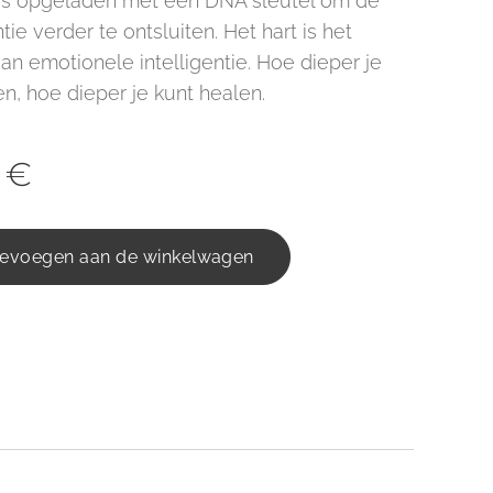
al is opgeladen met een DNA sleutel om de
tie verder te ontsluiten. Het hart is het
an emotionele intelligentie. Hoe dieper je
en, hoe dieper je kunt healen.
€
evoegen aan de winkelwagen