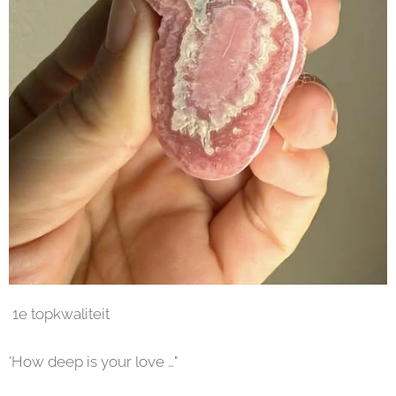
1e topkwaliteit
'How deep is your love …"