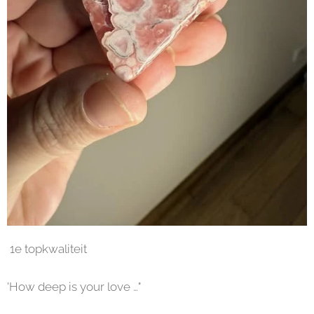
1e topkwaliteit
'How deep is your love …"