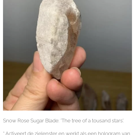
Snow Rose Sugar Blade: 'The tree of a tousand stars'.
* Activeert de zielenster en werkt als een hologram van