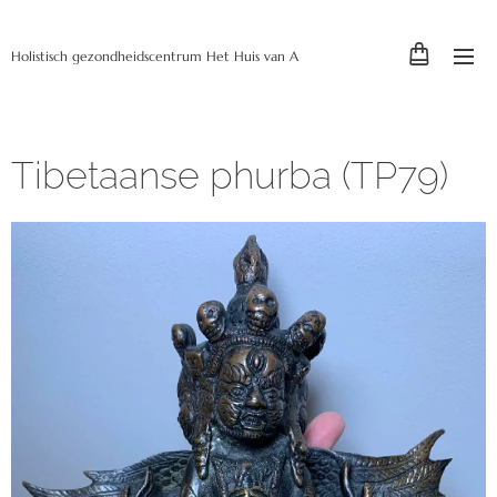
Holistisch gezondheidscentrum Het Huis van A
Tibetaanse phurba (TP79)