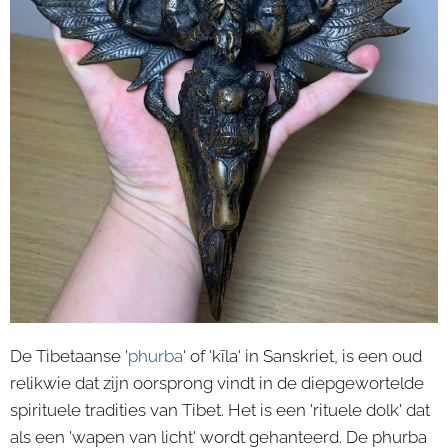
De Tibetaanse '
phurba
' of 'kīla' in Sanskriet, is een oud
relikwie dat zijn oorsprong vindt in de diepgewortelde
spirituele tradities van Tibet. Het is een 'rituele dolk' dat
als een 'wapen van licht' wordt gehanteerd. De phurba