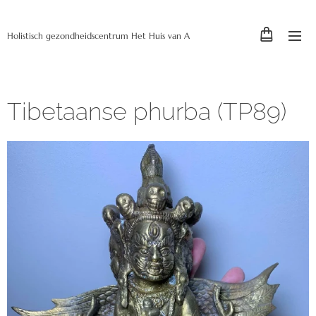
Holistisch gezondheidscentrum Het Huis van A
Tibetaanse phurba (TP89)