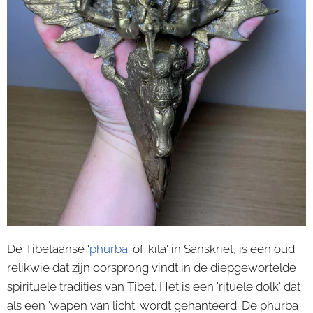
De Tibetaanse '
phurba
' of 'kīla' in Sanskriet, is een oud
relikwie dat zijn oorsprong vindt in de diepgewortelde
spirituele tradities van Tibet. Het is een 'rituele dolk' dat
als een 'wapen van licht' wordt gehanteerd. De phurba